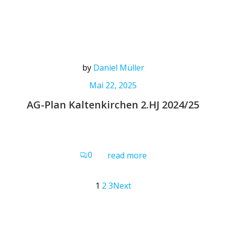
by
Daniel Müller
Mai 22, 2025
AG-Plan Kaltenkirchen 2.HJ 2024/25
0
read more
Posts
Posts
Page
Page
Page
1
2
3
Next
navigation
navigation