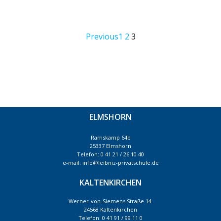
Posts
Posts
Page
Page
Page
Previous
1
2
3
navigation
navigatio
ELMSHORN
Ramskamp 64b
25337 Elmshorn
Telefon: 0 41 21 / 26 10 40
e-mail: info@leibniz-privatschule.de
KALTENKIRCHEN
Werner-von-Siemens Straße 14
24568 Kaltenkirchen
Telefon: 0 41 91 / 99 11 0